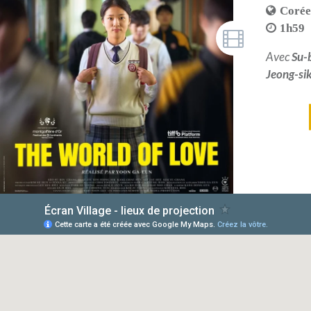
Corée
1h59
Avec
Su-
Jeong-si