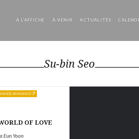
À L’AFFICHE
À VENIR
ACTUALITÉS
CALEND
Su-bin Seo
BANDE ANNONCE
WORLD OF LOVE
a Eun Yoon