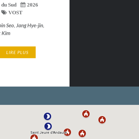
 du Sud
2026
VOST
bin Seo
,
Jang Hye-jin
,
k Kim
LIRE PLUS