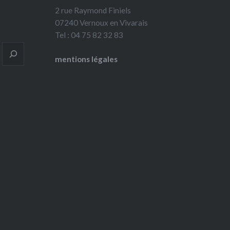
2 rue Raymond Finiels
07240 Vernoux en Vivarais
Tel : 04 75 82 32 83
mentions légales