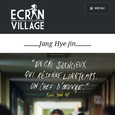
Accéder
MENU
au
contenu
principal
ÉCRAN VILLAGE
Jang Hye-jin