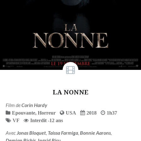
LA NONNE
Film de
Corin Hardy
Epouvante
,
Horreur
USA
2018
1h37
VF
Interdit -12 ans
Avec
Jonas Bloquet
,
Taissa Farmiga
,
Bonnie Aarons
,
Demian Bichir
,
Ingrid Bisu