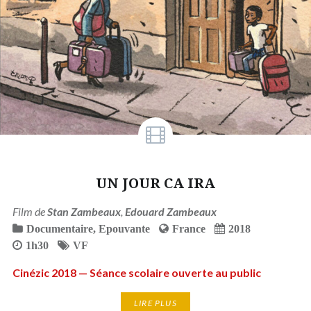
UN JOUR CA IRA
Film de
Stan Zambeaux
,
Edouard Zambeaux
Documentaire
,
Epouvante
France
2018
1h30
VF
Cinézic 2018 — Séance scolaire ouverte au public
LIRE PLUS