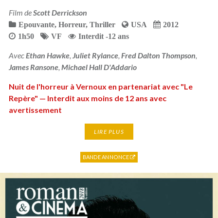
Film de
Scott Derrickson
Epouvante
,
Horreur
,
Thriller
USA
2012
1h50
VF
Interdit -12 ans
Avec
Ethan Hawke
,
Juliet Rylance
,
Fred Dalton Thompson
,
James Ransone
,
Michael Hall D'Addario
Nuit de l'horreur à Vernoux en partenariat avec "Le
Repère" — Interdit aux moins de 12 ans avec
avertissement
LIRE PLUS
BANDE ANNONCE