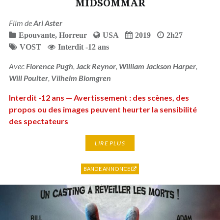
MIDSOMMAR
Film de
Ari Aster
Epouvante
,
Horreur
USA
2019
2h27
VOST
Interdit -12 ans
Avec
Florence Pugh
,
Jack Reynor
,
William Jackson Harper
,
Will Poulter
,
Vilhelm Blomgren
Interdit -12 ans — Avertissement : des scènes, des
propos ou des images peuvent heurter la sensibilité
des spectateurs
LIRE PLUS
BANDE ANNONCE