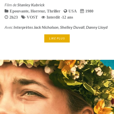
Film de
Stanley Kubrick
Epouvante
,
Horreur
,
Thriller
USA
1980
2h23
VOST
Interdit -12 ans
Avec
Interprètes Jack Nicholson
,
Shelley Duvall
,
Danny Lloyd
LIRE PLUS