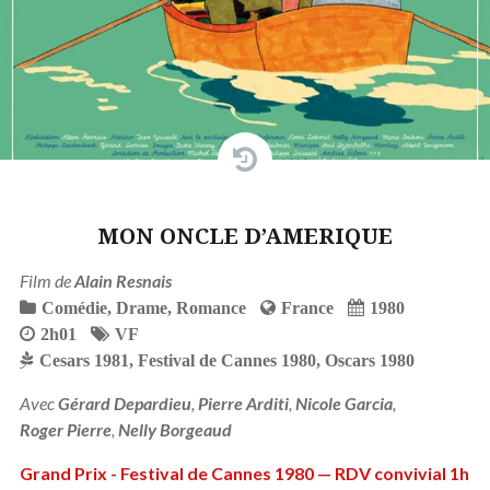
MON ONCLE D’AMERIQUE
Film de
Alain Resnais
Comédie
,
Drame
,
Romance
France
1980
2h01
VF
Cesars 1981
,
Festival de Cannes 1980
,
Oscars 1980
Avec
Gérard Depardieu
,
Pierre Arditi
,
Nicole Garcia
,
Roger Pierre
,
Nelly Borgeaud
Grand Prix - Festival de Cannes 1980 — RDV convivial 1h