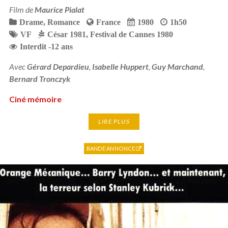
Film de
Maurice Pialat
Drame
,
Romance
France
1980
1h50
VF
César 1981
,
Festival de Cannes 1980
Interdit -12 ans
Avec
Gérard Depardieu
,
Isabelle Huppert
,
Guy Marchand
,
Bernard Tronczyk
Ciné mémoire
LIRE PLUS
BANDE ANNONCE