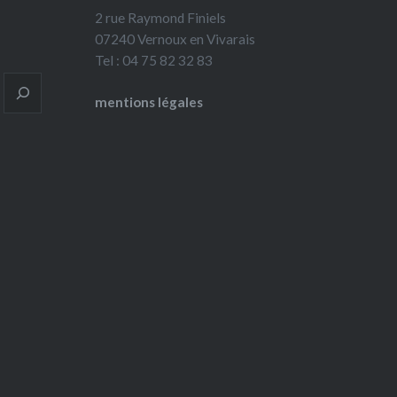
2 rue Raymond Finiels
07240 Vernoux en Vivarais
Tel : 04 75 82 32 83
mentions légales