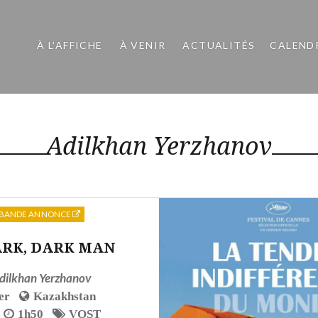
À L’AFFICHE
À VENIR
ACTUALITÉS
CALEND
Adilkhan Yerzhanov
BANDE ANNONCE
ARK, DARK MAN
dilkhan Yerzhanov
er
Kazakhstan
1h50
VOST