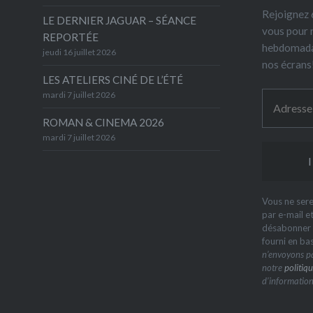
Rejoignez 6
LE DERNIER JAGUAR – SÉANCE
vous pour 
REPORTÉE
hebdomada
jeudi 16 juillet 2026
nos écrans
LES ATELIERS CINÉ DE L’ÉTÉ
mardi 7 juillet 2026
ROMAN & CINEMA 2026
mardi 7 juillet 2026
Vous ne sere
par e-mail e
désabonner à
fourni en ba
n’envoyons pa
notre
politiqu
d’information