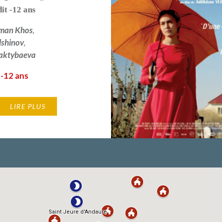
dit -12 ans
man Khos
,
lshinov
,
aktybaeva
 -12 ans
LIRE PLUS