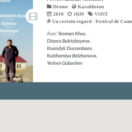
Drame
Kazakhstan
2018
1h39
VOST
Un certain regard - Festival de Can
Avec
Teoman Khos
,
Dinara Baktybayeva
,
Kuandyk Dussenbaev
,
Kulzhamiya Belzhanova
,
Yerken Gubashev
LIRE PLUS