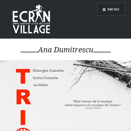
Accéder
MENU
au
contenu
principal
ÉCRAN VILLAGE
Ana Dumitrescu