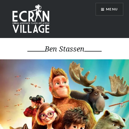
Accéder
MENU
au
contenu
principal
ÉCRAN VILLAGE
Ben Stassen