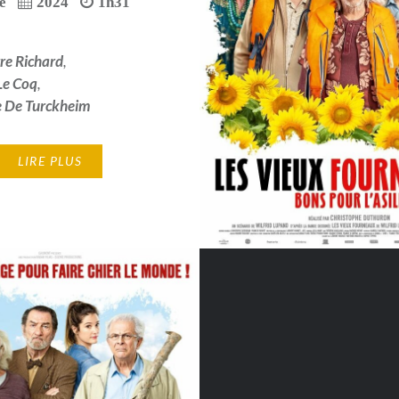
e
2024
1h31
rre Richard
,
Le Coq
,
e De Turckheim
LIRE PLUS