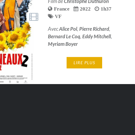
Film de
Christophe Duthuron
France
2022
1h37
VF
Avec
Alice Pol
,
Pierre Richard
,
Bernard Le Coq
,
Eddy Mitchell
,
Myriam Boyer
LIRE PLUS