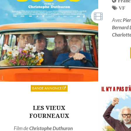
Franc
VF
Avec
Pie
Bernard 
Charlott
BANDE ANNONCE
LES VIEUX
FOURNEAUX
Film de
Christophe Duthuron