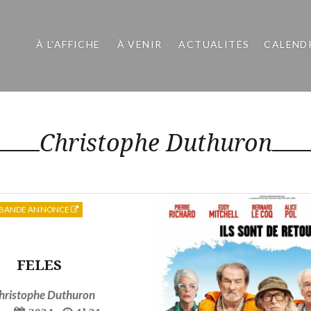
À L’AFFICHE
À VENIR
ACTUALITÉS
CALEND
Christophe Duthuron
BANDE ANNONCE
FELES
hristophe Duthuron