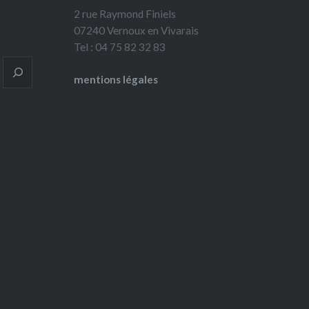
2 rue Raymond Finiels
07240 Vernoux en Vivarais
Tel : 04 75 82 32 83
mentions légales