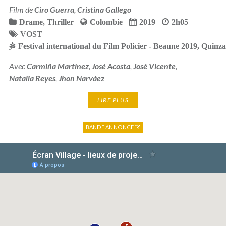
Film de
Ciro Guerra
,
Cristina Gallego
Drame
,
Thriller
Colombie
2019
2h05
VOST
Festival international du Film Policier - Beaune 2019
,
Quinzai
Avec
Carmiña Martínez
,
José Acosta
,
José Vicente
,
Natalia Reyes
,
Jhon Narváez
LIRE PLUS
BANDE ANNONCE