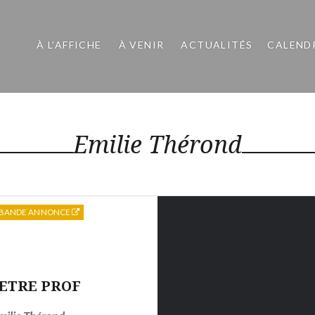
À L’AFFICHE
À VENIR
ACTUALITÉS
CALEND
Emilie Thérond
BANDE ANNONCE
ETRE PROF