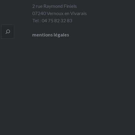
2 rue Raymond Finiels
07240 Vernoux en Vivarais
Tel : 04 75 82 32 83
mentions légales