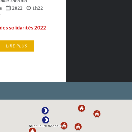
milie Thérond
e
2022
1h22
T
 des solidarités 2022
LIRE PLUS