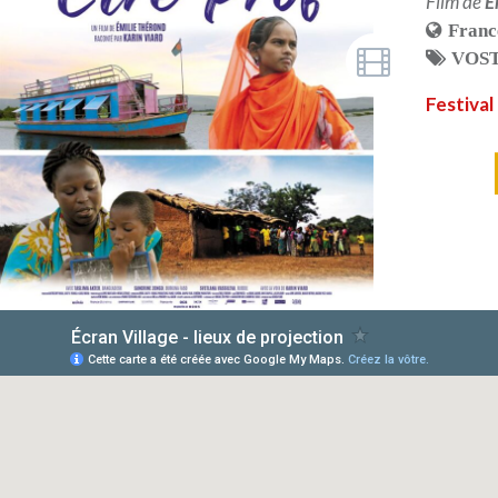
Film de
E
Franc
VOS
Festival