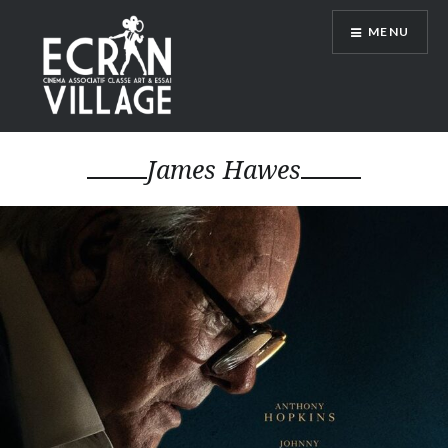
Accéder
MENU
au
contenu
principal
ÉCRAN VILLAGE
James Hawes