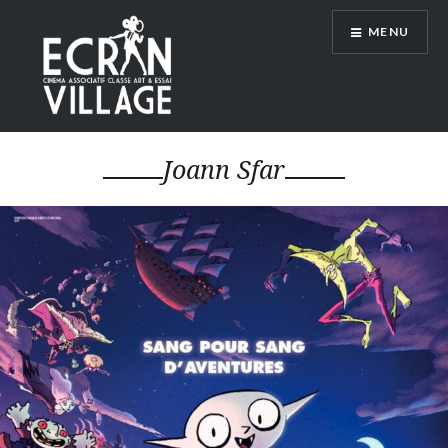
Accéder
MENU
au
contenu
principal
ÉCRAN VILLAGE
Joann Sfar