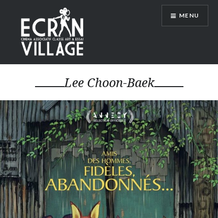
Accéder
MENU
au
contenu
principal
ÉCRAN VILLAGE
Lee Choon-Baek