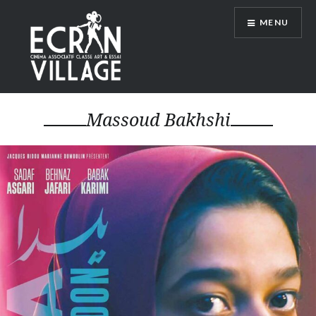
Accéder
MENU
au
contenu
principal
ÉCRAN VILLAGE
Massoud Bakhshi