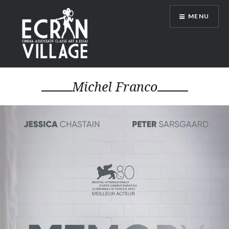
Accéder
MENU
au
contenu
principal
ÉCRAN VILLAGE
Michel Franco