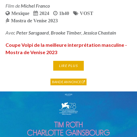
Film de
Michel Franco
Mexique
2024
1h40
VOST
Mostra de Venise 2023
Avec
Peter Sarsgaard
,
Brooke Timber
,
Jessica Chastain
Coupe Volpi de la meilleure interprétation masculine -
Mostra de Venise 2023
LIRE PLUS
BANDE ANNONCE