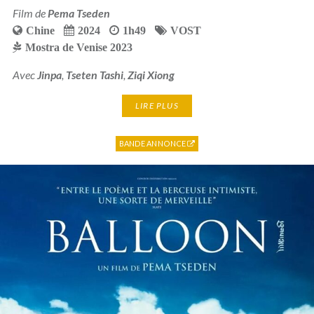
Film de
Pema Tseden
Chine
2024
1h49
VOST
Mostra de Venise 2023
Avec
Jinpa
,
Tseten Tashi
,
Ziqi Xiong
LIRE PLUS
BANDE ANNONCE