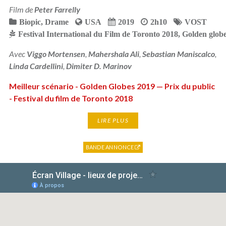
Film de
Peter Farrelly
Biopic
,
Drame
USA
2019
2h10
VOST
Festival International du Film de Toronto 2018
,
Golden glob
Avec
Viggo Mortensen
,
Mahershala Ali
,
Sebastian Maniscalco
,
Linda Cardellini
,
Dimiter D. Marinov
Meilleur scénario - Golden Globes 2019 — Prix du public
- Festival du film de Toronto 2018
LIRE PLUS
BANDE ANNONCE