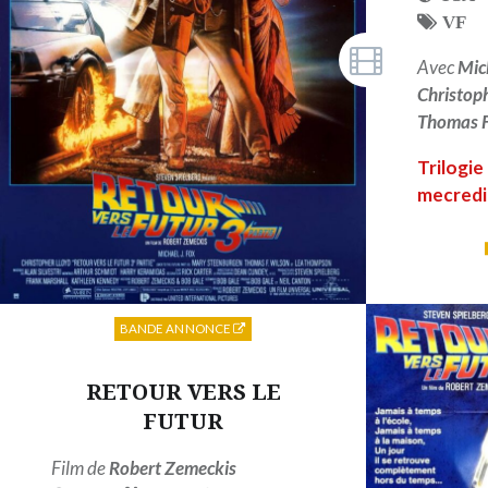
VF
Avec
Mic
Christop
Thomas F
Trilogie
mecredi 
BANDE ANNONCE
RETOUR VERS LE
FUTUR
Film de
Robert Zemeckis