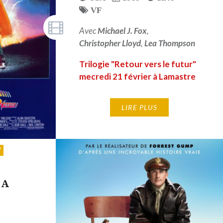
VF
Avec
Michael J. Fox
,
Christopher Lloyd
,
Lea Thompson
Trilogie "Retour vers le futur"
mecredi 21 février à Lamastre
LIRE PLUS
 A