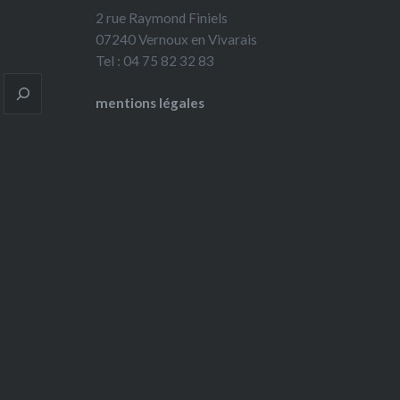
2 rue Raymond Finiels
07240 Vernoux en Vivarais
Tel : 04 75 82 32 83
mentions légales