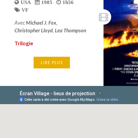
USA
1985
1h56
VF
Avec
Michael J. Fox
,
Christopher Lloyd
,
Lea Thompson
Trilogie
LIRE PLUS