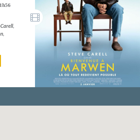
1h56
 Carell
,
nn
,