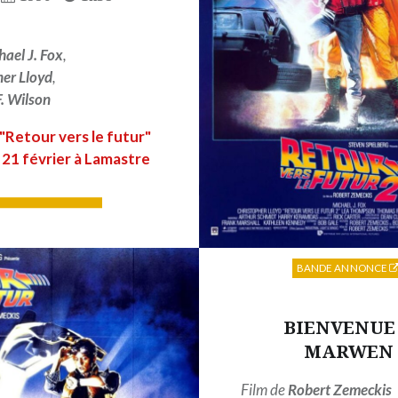
hael J. Fox
,
her Lloyd
,
. Wilson
 "Retour vers le futur"
21 février à Lamastre
LIRE PLUS
BANDE ANNONCE
BIENVENUE
MARWEN
Film de
Robert Zemeckis