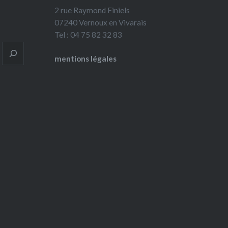
2 rue Raymond Finiels
07240 Vernoux en Vivarais
Tel : 04 75 82 32 83
mentions légales