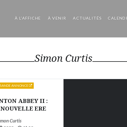
À L’AFFICHE
À VENIR
ACTUALITÉS
CALEND
Simon Curtis
BANDE ANNONCE
TON ABBEY II :
 NOUVELLE ERE
imon Curtis