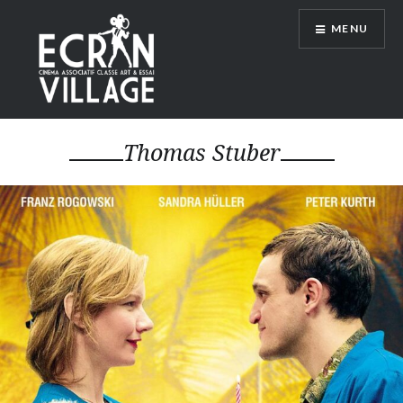
Accéder
MENU
au
contenu
principal
ÉCRAN VILLAGE
Thomas Stuber