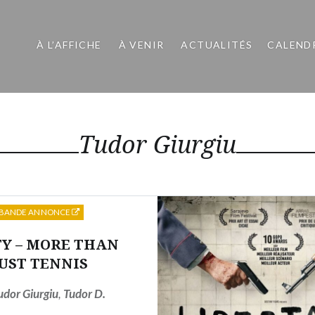
À L’AFFICHE
À VENIR
ACTUALITÉS
CALEND
Tudor Giurgiu
BANDE ANNONCE
Y – MORE THAN
UST TENNIS
udor Giurgiu
,
Tudor D.