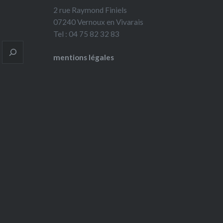
2 rue Raymond Finiels
07240 Vernoux en Vivarais
Tel : 04 75 82 32 83
mentions légales