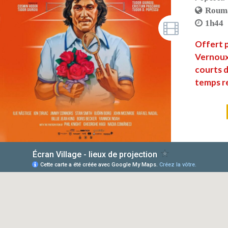
Roum
1h44
Offert p
Vernoux 
courts d
temps re