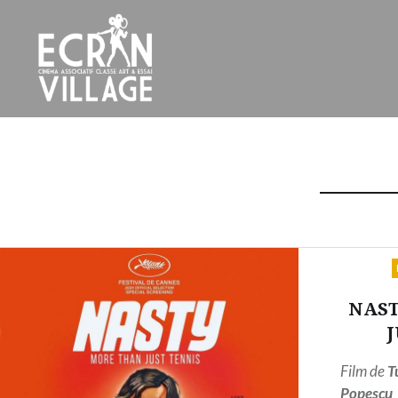
Accéder
au
contenu
principal
ÉCRAN VILLAGE
NAST
J
Film de
T
Popescu