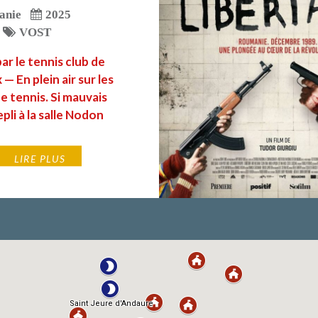
anie
2025
VOST
ar le tennis club de
— En plein air sur les
e tennis. Si mauvais
pli à la salle Nodon
LIRE PLUS