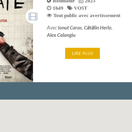
Roumanie
2025
1h49
VOST
Tout public avec avertissement
Avec
Ionut Caras
,
Cătălin Herlo
,
Alex Calangiu
LIRE PLUS