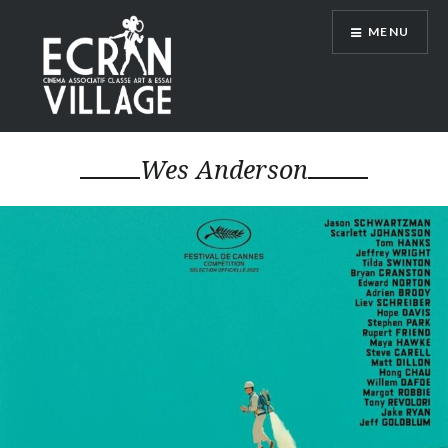
Accéder
MENU
au
contenu
principal
ÉCRAN VILLAGE
Wes Anderson