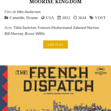
MOORISE KINGDOM
Film de
Wes Anderson
Comédie
,
Drame
USA
2012
1h34
VOST
Avec
Tilda Swinton
,
Frances Mcdormand
,
Edward Norton
,
Bill Murray
,
Bruce Willis
LIRE PLUS