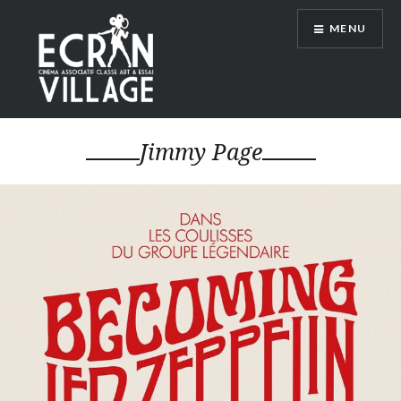
Accéder
MENU
au
contenu
principal
ÉCRAN VILLAGE
Jimmy Page