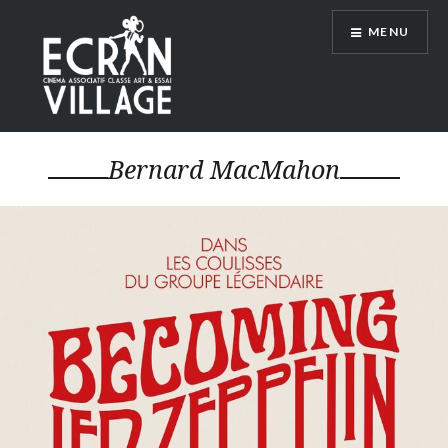
Accéder
MENU
au
contenu
principal
ÉCRAN VILLAGE
Bernard MacMahon