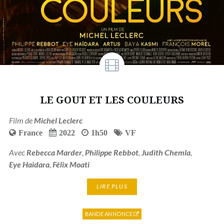
LE GOUT ET LES COULEURS
Film de
Michel Leclerc
France
2022
1h50
VF
Avec
Rebecca Marder
,
Philippe Rebbot
,
Judith Chemla
,
Eye Haidara
,
Félix Moati
LIRE PLUS
BANDE ANNONCE