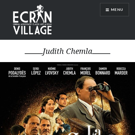
Accéder
MENU
au
contenu
principal
ÉCRAN VILLAGE
Judith Chemla