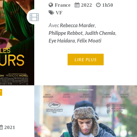
France
2022
1h50
VF
lm Francophone d'Angoulême 2024
Avec
Rebecca Marder
,
Philippe Rebbot
,
Judith Chemla
,
Eye Haidara
,
Félix Moati
LIRE PLUS
2021