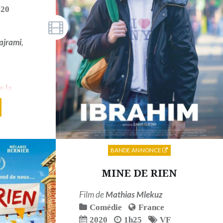
020
ajrami
,
e la
tival du
BANDE ANNONCE
MINE DE RIEN
Film de
Mathias Mlekuz
Comédie
France
2020
1h25
VF