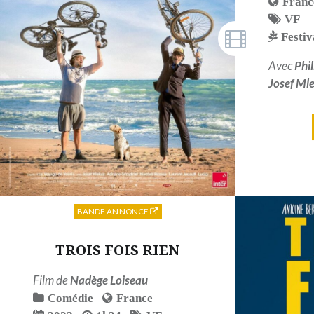
Franc
VF
Festiv
Avec
Phi
Josef Ml
BANDE ANNONCE
TROIS FOIS RIEN
Film de
Nadège Loiseau
Comédie
France