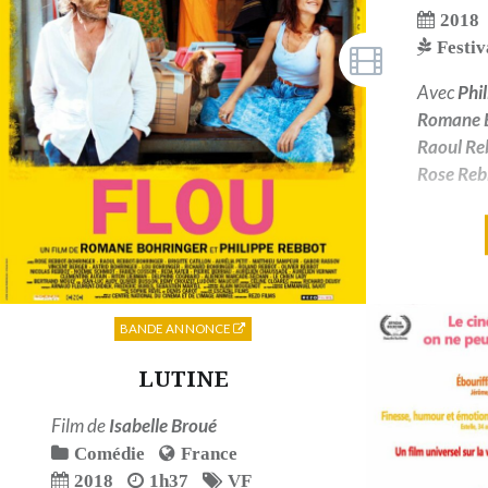
2018
Festi
Avec
Phi
Romane 
Raoul Re
Rose Reb
Séance e
la munic
d'Andaur
Festiva
d'Angou
BANDE ANNONCE
LUTINE
Film de
Isabelle Broué
Comédie
France
2018
1h37
VF