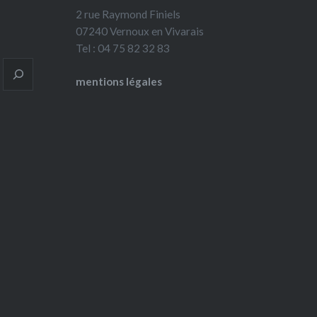
2 rue Raymond Finiels
07240 Vernoux en Vivarais
Tel : 04 75 82 32 83
mentions légales