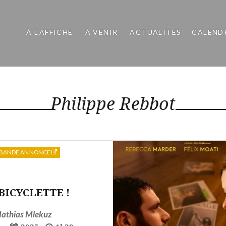
À L’AFFICHE
À VENIR
ACTUALITÉS
CALEND
Philippe Rebbot
BANDE ANNONCE
BICYCLETTE !
athias Mlekuz