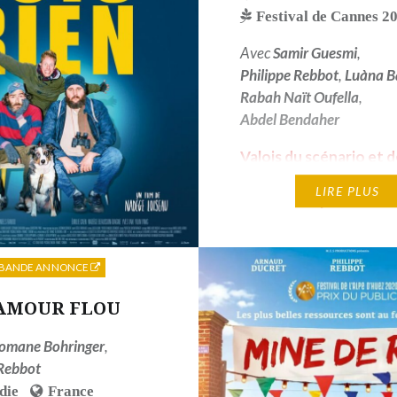
Festival de Cannes 2
e d'Huez 2022
Avec
Samir Guesmi
,
Philippe Rebbot
,
Luàna B
Rabah Naït Oufella
,
Abdel Bendaher
Valois du scénario et d
meilleure musique - Fes
LIRE PLUS
Film Francophone
d'Angoulême 2020
BANDE ANNONCE
’AMOUR FLOU
omane Bohringer
,
 Rebbot
die
France