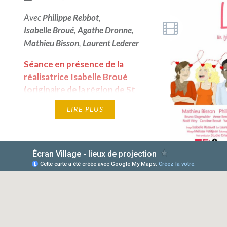
Avec
Philippe Rebbot
,
Isabelle Broué
,
Agathe Dronne
,
Mathieu Bisson
,
Laurent Lederer
Séance en présence de la
réalisatrice Isabelle Broué
(originaire de la région de St
Félicien) - Vendredi 23 août à
LIRE PLUS
20h30 - St Félicien