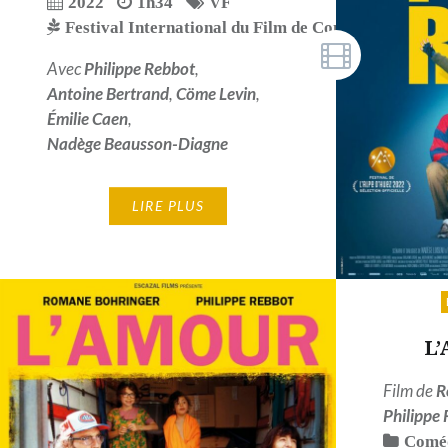
2022
1h34
VF
Festival International du Film de Comédie de l'Alp
Avec
Philippe Rebbot
,
Antoine Bertrand
,
Cöme Levin
,
Émilie Caen
,
Nadège Beausson-Diagne
LIRE PLUS
L
Film de
R
Philippe
Comé