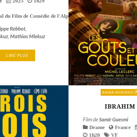
e
2025
1h29
al du Film de Comédie de l'Alpe d'Huez 2025
,
Festival du Fi
lippe Rebbot
,
ekuz
,
Mathias Mlekuz
LIRE PLUS
BANDE ANNONCE
IBRAHIM
Film de
Samir Guesmi
Drame
France
1h20
VF