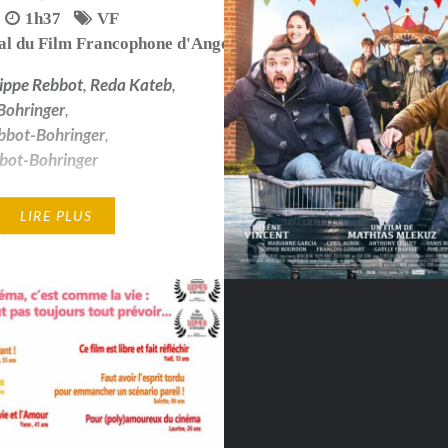
1h37
VF
val du Film Francophone d'Angoulême 2018
lippe Rebbot
,
Reda Kateb
,
Bohringer
,
bbot-Bohringer
,
bot-Bohringer
n plein air offerte par
LIRE PLUS
ipalité de Labatie
e — Prix du public -
l du Film Francophone
lême 2018