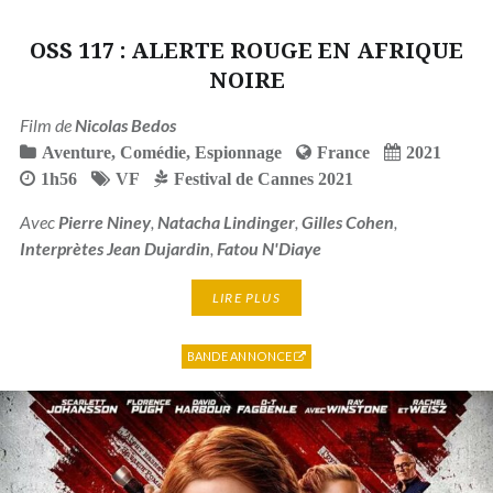
OSS 117 : ALERTE ROUGE EN AFRIQUE
NOIRE
Film de
Nicolas Bedos
Aventure
,
Comédie
,
Espionnage
France
2021
1h56
VF
Festival de Cannes 2021
Avec
Pierre Niney
,
Natacha Lindinger
,
Gilles Cohen
,
Interprètes Jean Dujardin
,
Fatou N'Diaye
LIRE PLUS
BANDE ANNONCE