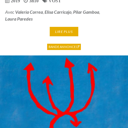
2019
3h10
VOST
Avec
Valeria Correa
,
Elisa Carricajo
,
Pilar Gamboa
,
Laura Paredes
LIRE PLUS
BANDE ANNONCE