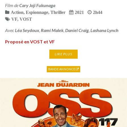
Film de
Cary Joji Fukunaga
Action
,
Espionnage
,
Thriller
2021
2h44
VF
,
VOST
Avec
Léa Seydoux
,
Rami Malek
,
Daniel Craig
,
Lashana Lynch
Proposé en VOST et VF
LIRE PLUS
BANDE ANNONCE