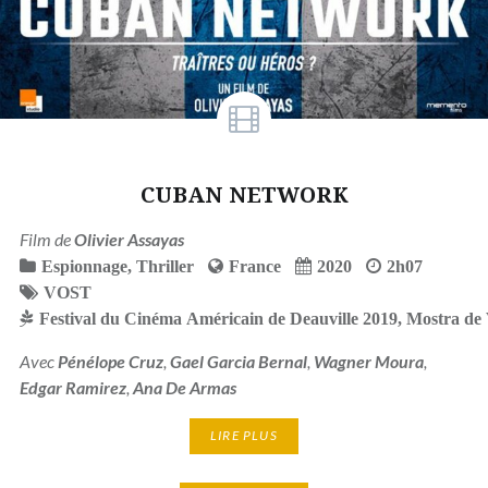
CUBAN NETWORK
Film de
Olivier Assayas
Espionnage
,
Thriller
France
2020
2h07
VOST
Festival du Cinéma Américain de Deauville 2019
,
Mostra de 
Avec
Pénélope Cruz
,
Gael Garcia Bernal
,
Wagner Moura
,
Edgar Ramirez
,
Ana De Armas
LIRE PLUS