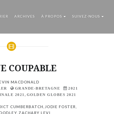
RIER
ARCHIVES
À PROPOS
SUIVEZ-NOUS
NE COUPABLE
EVIN MACDONALD
LER
GRANDE-BRETAGNE
2021
INALE 2021
,
GOLDEN GLOBES 2021
DICT CUMBERBATCH
,
JODIE FOSTER
,
WOODLEY
,
ZACHARY LEVI