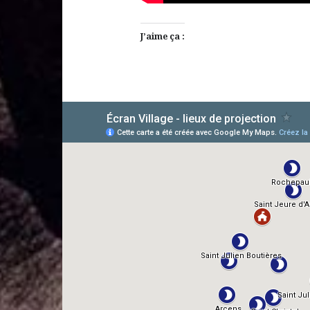
J’aime ça :
AlloCiné
TMDb
IMDb