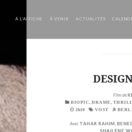
À L’AFFICHE
À VENIR
ACTUALITÉS
CALEND
DESIG
Film de
K
BIOPIC
,
DRAME
,
THRIL
2h10
VOST
BERL
Avec
TAHAR RAHIM
,
BENE
SHAILENE 