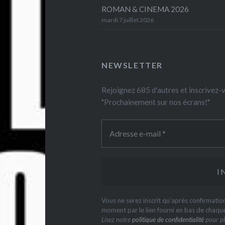
ROMAN & CINEMA 2026
mardi 7 juillet 2026
NEWSLETTER
Rejoignez 685 d'autres et inscrivez
"Prochainement sur nos écrans!"
Vous ne serez inscrit qu'après confirmati
moment par le lien fourni en bas de chaqu
Lisez notre
politique de confidentialité
pour pl