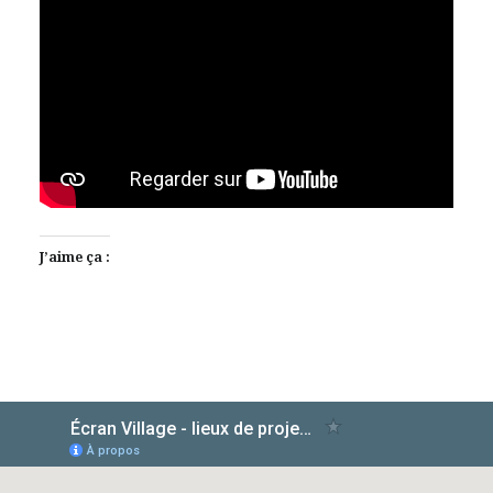
J’aime ça :
AlloCiné
TMDb