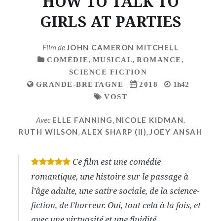
HOW TO TALK TO
GIRLS AT PARTIES
Film de
JOHN CAMERON MITCHELL
COMÉDIE
,
MUSICAL
,
ROMANCE
,
SCIENCE FICTION
GRANDE-BRETAGNE
2018
1h42
VOST
Avec
ELLE FANNING
,
NICOLE KIDMAN
,
RUTH WILSON
,
ALEX SHARP (II)
,
JOEY ANSAH
Ce film est une comédie
*
*
*
*
*
romantique, une histoire sur le passage à
l’âge adulte, une satire sociale, de la science-
fiction, de l’horreur. Oui, tout cela à la fois, et
avec une virtuosité et une fluidité