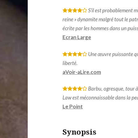
S’il est probablement mo
*
*
*
*
reine » dynamite malgré tout le pat
écrite par les hommes dans un puissa
Ecran Large
Une œuvre puissante qui 
*
*
*
*
liberté.
aVoir-aLire.com
Barbu, ogresque, tour à
*
*
*
*
Law est méconnaissable dans la pea
Le Point
Synopsis