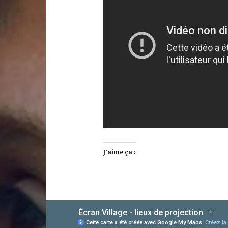
J’aime ça :
AlloCiné