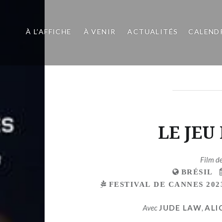
À L’AFFICHE
À VENIR
ACTUALITÉS
CALEND
LE JEU
Film d
BRÉSIL
FESTIVAL DE CANNES 202
Avec
JUDE LAW
,
ALI