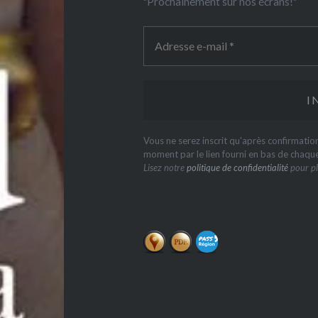
"Prochainement sur nos écrans!"
Vous ne serez inscrit qu'après confirmati
moment par le lien fourni en bas de chaqu
Lisez notre
politique de confidentialité
pour pl