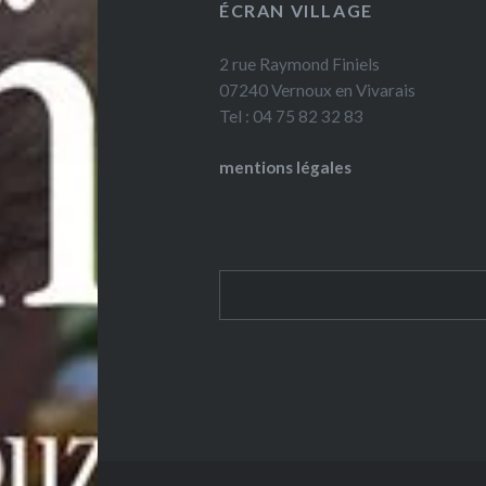
ÉCRAN VILLAGE
2 rue Raymond Finiels
07240 Vernoux en Vivarais
Tel : 04 75 82 32 83
mentions légales
Rechercher