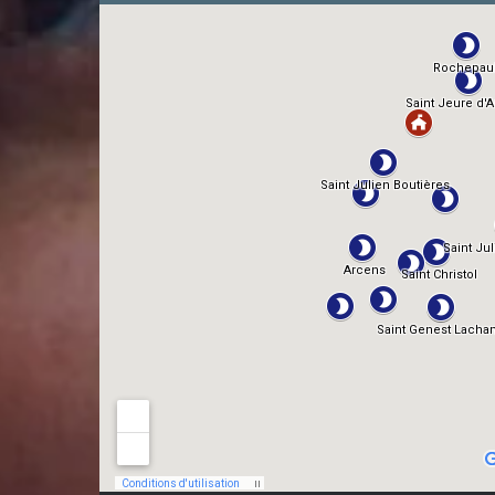
TMDb
IMDb