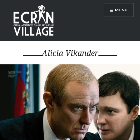
Accéder
MENU
au
contenu
principal
ÉCRAN VILLAGE
Alicia Vikander