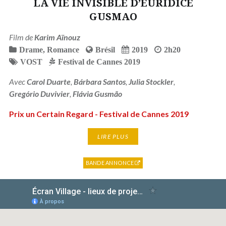
LA VIE INVISIBLE D’EURIDICE
GUSMAO
Film de
Karim Aïnouz
Drame
,
Romance
Brésil
2019
2h20
VOST
Festival de Cannes 2019
Avec
Carol Duarte
,
Bárbara Santos
,
Julia Stockler
,
Gregório Duvivier
,
Flávia Gusmão
Prix un Certain Regard - Festival de Cannes 2019
LIRE PLUS
BANDE ANNONCE