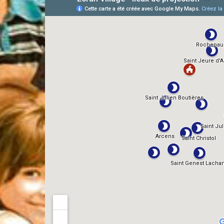
AlloCiné
TMDb
IMDb