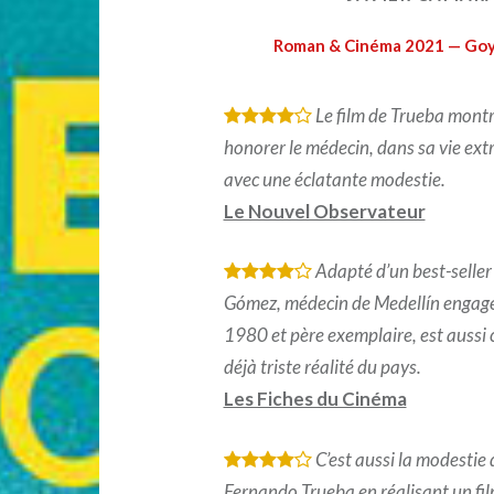
Roman & Cinéma 2021 — Goya
Le film de Trueba mont
*
*
*
*
honorer le médecin, dans sa vie ext
avec une éclatante modestie.
Le Nouvel Observateur
Adapté d’un best-seller
*
*
*
*
Gómez, médecin de Medellín engagé
1980 et père exemplaire, est aussi c
déjà triste réalité du pays.
Les Fiches du Cinéma
C’est aussi la modestie 
*
*
*
*
Fernando Trueba en réalisant un fi