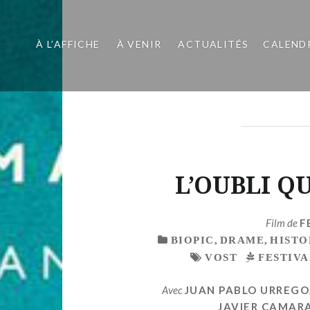
À L’AFFICHE
À VENIR
ACTUALITÉS
CALEND
L’OUBLI Q
Film de
F
BIOPIC
,
DRAME
,
HISTO
VOST
FESTIVA
Avec
JUAN PABLO URREGO
JAVIER CAMAR