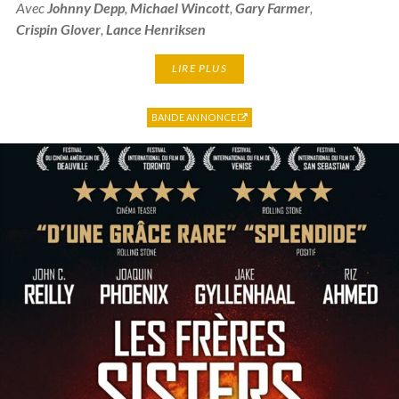
Avec
Johnny Depp
,
Michael Wincott
,
Gary Farmer
,
Crispin Glover
,
Lance Henriksen
LIRE PLUS
BANDE ANNONCE