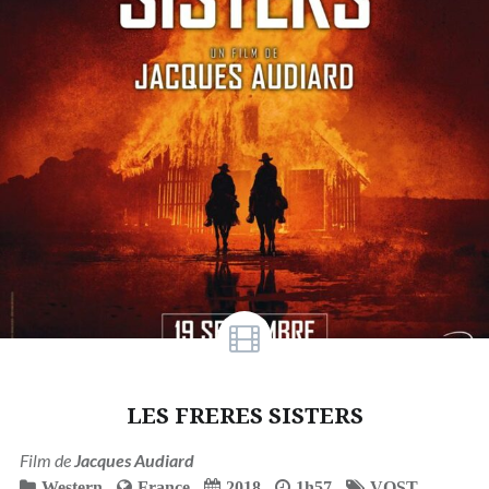
LES FRERES SISTERS
Film de
Jacques Audiard
Western
France
2018
1h57
VOST