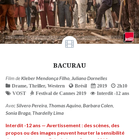
BACURAU
Film de
Kleber Mendonça Filho
,
Juliano Dornelles
Drame
,
Thriller
,
Western
Brésil
2019
2h10
VOST
Festival de Cannes 2019
Interdit -12 ans
Avec
Silvero Pereira
,
Thomas Aquino
,
Barbara Colen
,
Sonia Braga
,
Thardelly Lima
Interdit -12 ans — Avertissement : des scènes, des
propos ou des images peuvent heurter la sensibilité