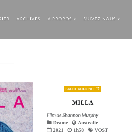
RIER
ARCHIVES
À PROPOS
SUIVEZ-NOUS
BANDE ANNONCE
MILLA
Film de
Shannon Murphy
Drame
Australie
2021
1h58
VOST