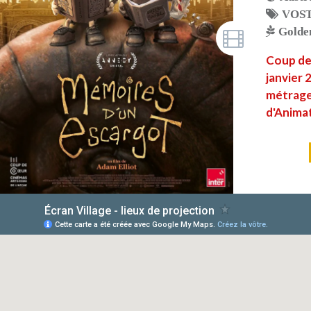
VOS
Golde
Coup de 
janvier 
métrage 
d'Anima