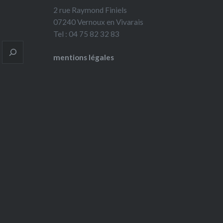
2 rue Raymond Finiels
07240 Vernoux en Vivarais
Tel : 04 75 82 32 83
mentions légales