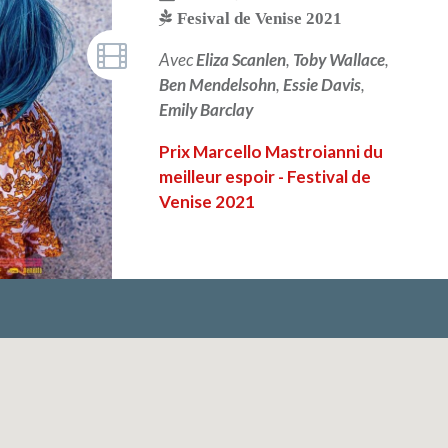
Fesival de Venise 2021
Avec
Eliza Scanlen
,
Toby Wallace
,
Ben Mendelsohn
,
Essie Davis
,
Emily Barclay
Prix Marcello Mastroianni du
meilleur espoir - Festival de
Venise 2021
LIRE PLUS