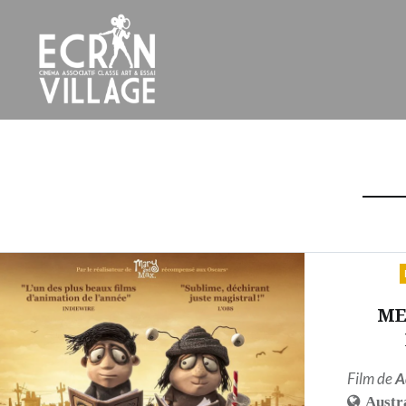
Accéder
au
contenu
principal
ÉCRAN VILLAGE
ME
Film de
A
Austr