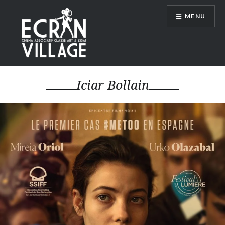
Accéder
MENU
au
contenu
principal
ÉCRAN VILLAGE
Iciar Bollain