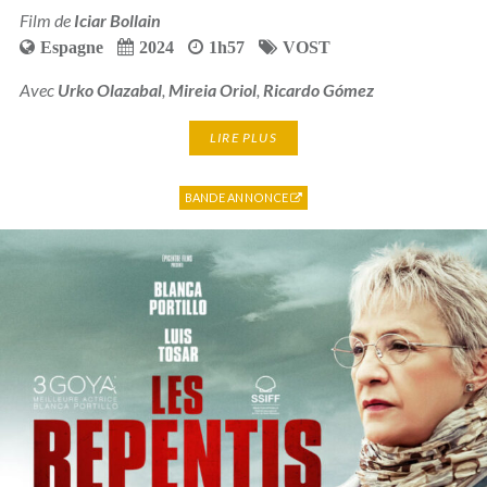
Film de
Iciar Bollain
Espagne
2024
1h57
VOST
Avec
Urko Olazabal
,
Mireia Oriol
,
Ricardo Gómez
LIRE PLUS
BANDE ANNONCE