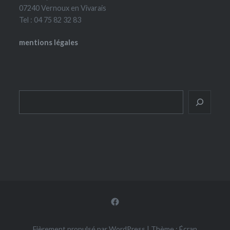
07240 Vernoux en Vivarais
Tel : 04 75 82 32 83
mentions légales
Rechercher
Facebook
Fièrement propulsé par WordPress
|
Thème : Écran