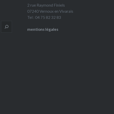
2 rue Raymond Finiels
07240 Vernoux en Vivarais
Tel : 04 75 82 32 83
mentions légales