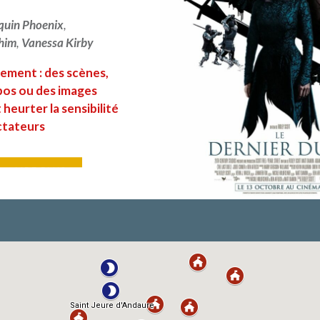
quin Phoenix
,
him
,
Vanessa Kirby
ement : des scènes,
pos ou des images
heurter la sensibilité
ctateurs
LIRE PLUS