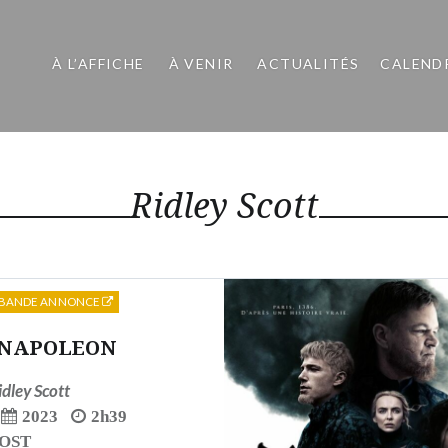
À L’AFFICHE
À VENIR
ACTUALITÉS
CALEND
Ridley Scott
BANDE ANNONCE
NAPOLEON
idley Scott
2023
2h39
OST