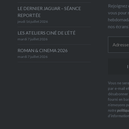
Rejoignez 6
LE DERNIER JAGUAR – SÉANCE
vous pour 
REPORTÉE
hebdomada
jeudi 16 juillet 2026
nos écrans
LES ATELIERS CINÉ DE L’ÉTÉ
mardi 7 juillet 2026
ROMAN & CINEMA 2026
mardi 7 juillet 2026
Vous ne sere
par e-mail e
désabonner à
fourni en ba
n’envoyons pa
notre
politiqu
d’information