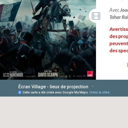
Avec
Joa
Tahar Ra
Avertiss
des pro
peuvent 
des spe