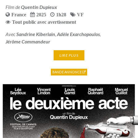
Film de
Quentin Dupieux
France
2025
1h28
VF
Tout public avec avertissement
Avec
Sandrine Kiberlain
,
Adèle Exarchopoulos
,
Jérôme Commandeur
LIRE PLUS
BANDE ANNONCE