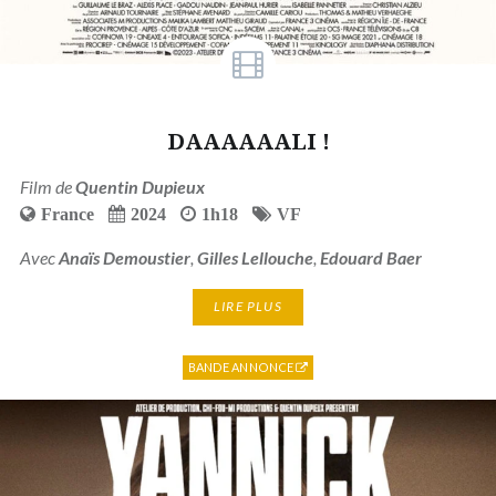
DAAAAAALI !
Film de
Quentin Dupieux
France
2024
1h18
VF
Avec
Anaïs Demoustier
,
Gilles Lellouche
,
Edouard Baer
LIRE PLUS
BANDE ANNONCE