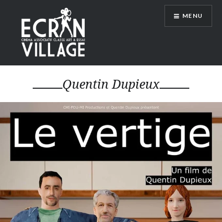
Accéder
MENU
au
contenu
principal
ÉCRAN VILLAGE
Quentin Dupieux