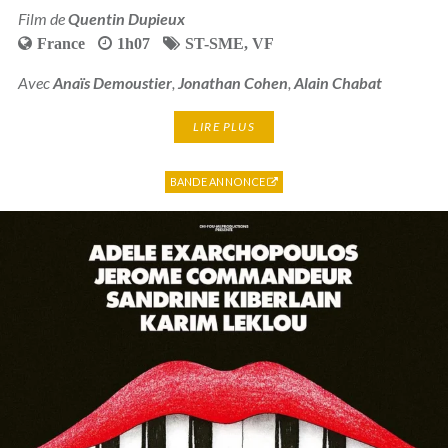
Film de
Quentin Dupieux
France
1h07
ST-SME
,
VF
Avec
Anaïs Demoustier
,
Jonathan Cohen
,
Alain Chabat
LIRE PLUS
BANDE ANNONCE