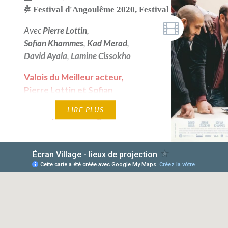
Festival d'Angoulême 2020
,
Festival de Cannes 202
Avec
Pierre Lottin
,
Sofian Khammes
,
Kad Merad
,
David Ayala
,
Lamine Cissokho
Valois du Meilleur acteur,
Pierre Lottin et Sofian
Khammes - Festival du Film
LIRE PLUS
Francophone d'Angoulême
2020