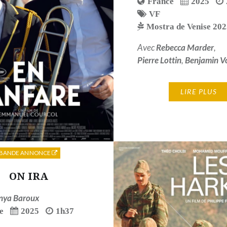
France
2025
VF
Mostra de Venise 20
Avec
Rebecca Marder
,
Pierre Lottin
,
Benjamin Vo
LIRE PLUS
BANDE ANNONCE
ON IRA
nya Baroux
e
2025
1h37