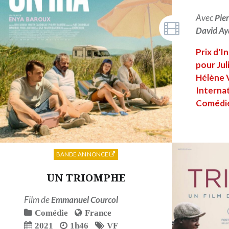
Avec
Pier
David Ay
Prix d'I
pour Jul
Hélène V
Internat
Comédie
BANDE ANNONCE
UN TRIOMPHE
Film de
Emmanuel Courcol
Comédie
France
2021
1h46
VF