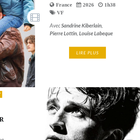
France
2026
1h38
VF
Avec
Sandrine Kiberlain
,
Pierre Lottin
,
Louise Labeque
LIRE PLUS
R