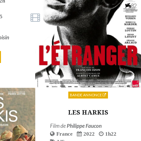
2h
25
isin
BANDE ANNONCE
LES HARKIS
Film de
Philippe Faucon
France
2022
1h22