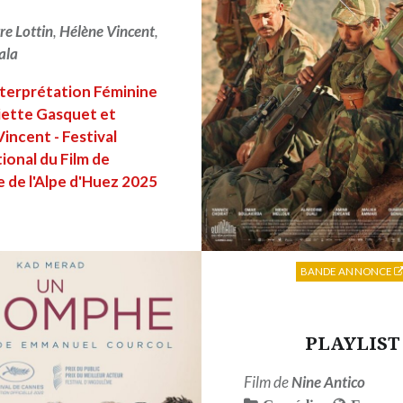
re Lottin
,
Hélène Vincent
,
ala
nterprétation Féminine
iette Gasquet et
incent - Festival
ional du Film de
 de l'Alpe d'Huez 2025
LIRE PLUS
BANDE ANNONCE
PLAYLIST
Film de
Nine Antico