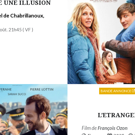
E UNE ILLUSION
l de Chabrillanoux,
oût. 21h45 (
VF
)
BANDE ANNONCE
L’ETRANGE
Film de
François Ozon