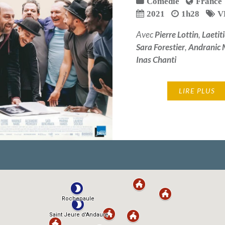
Comédie
France
0
2021
1h28
V
Avec
Pierre Lottin
,
Laetit
Sara Forestier
,
Andranic
Inas Chanti
LIRE PLUS