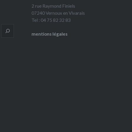
2 rue Raymond Finiels
07240 Vernoux en Vivarais
Tel : 04 75 82 32 83
mentions légales