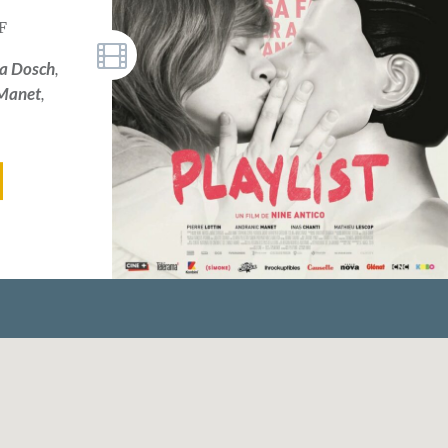
F
ia Dosch
,
 Manet
,