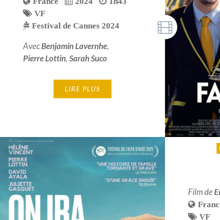
France
2024
1h43
VF
Festival de Cannes 2024
Avec
Benjamin Lavernhe
,
Pierre Lottin
,
Sarah Suco
LIRE PLUS
Film de
E
Franc
VF