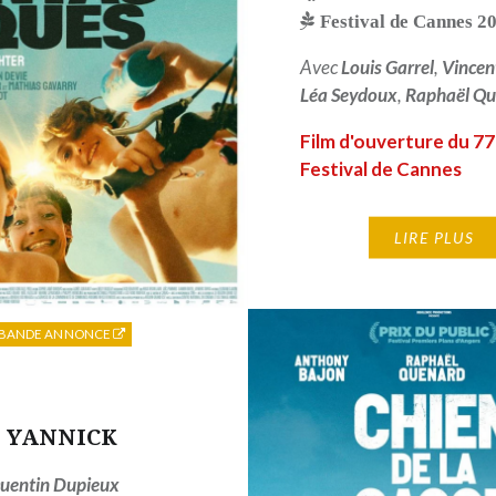
Festival de Cannes 2
Avec
Louis Garrel
,
Vincen
Léa Seydoux
,
Raphaël Q
Film d'ouverture du 7
Festival de Cannes
LIRE PLUS
BANDE ANNONCE
YANNICK
uentin Dupieux