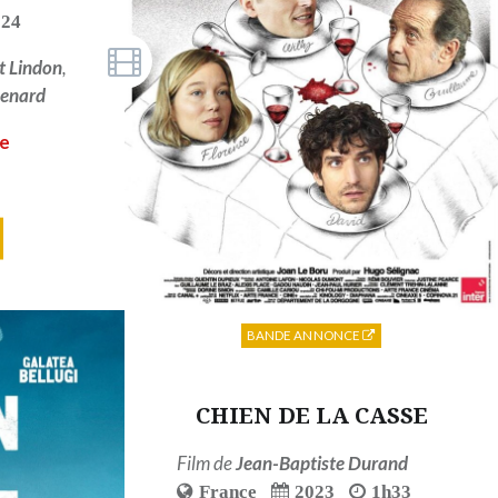
024
t Lindon
,
uenard
7e
BANDE ANNONCE
CHIEN DE LA CASSE
Film de
Jean-Baptiste Durand
France
2023
1h33