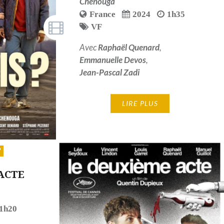
Chenouga
France
2024
1h35
VF
Avec
Raphaël Quenard
,
Emmanuelle Devos
,
Jean-Pascal Zadi
LIRE PLUS
ACTE
1h20