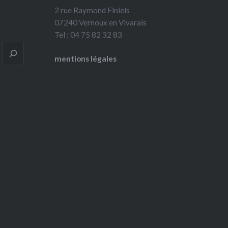
2 rue Raymond Finiels
07240 Vernoux en Vivarais
Tel : 04 75 82 32 83
mentions légales