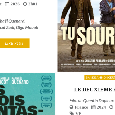
e
2026
2h01
haël Quenard
,
cal Zadi
,
Olga Mouak
LIRE PLUS
BANDE ANNONCE
LE DEUXIEME 
Film de
Quentin Dupieux
France
2024
VF