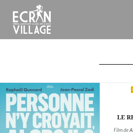
Accéder
au
contenu
principal
ÉCRAN VILLAGE
LE R
Film de
A