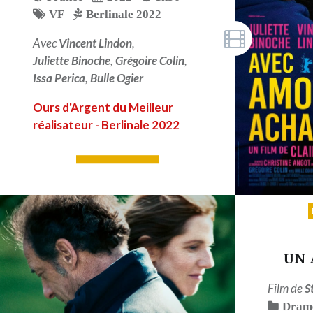
VF
Berlinale 2022
Avec
Vincent Lindon
,
Juliette Binoche
,
Grégoire Colin
,
Issa Perica
,
Bulle Ogier
Ours d'Argent du Meilleur
réalisateur - Berlinale 2022
LIRE PLUS
UN 
Film de
S
Dram