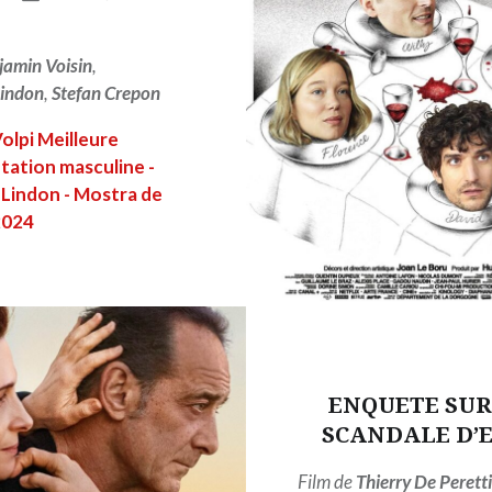
jamin Voisin
,
Lindon
,
Stefan Crepon
olpi Meilleure
tation masculine -
 Lindon - Mostra de
2024
LIRE PLUS
ENQUETE SUR
SCANDALE D’
Film de
Thierry De Perett