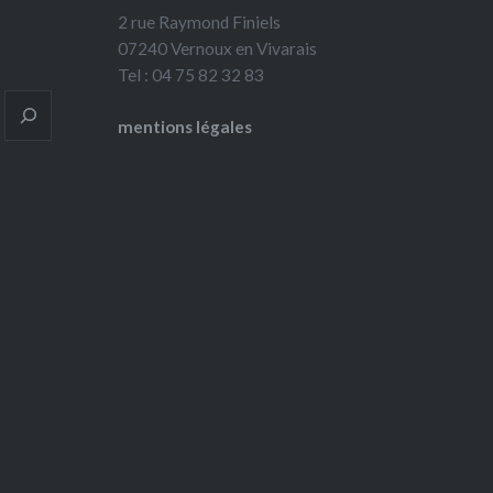
2 rue Raymond Finiels
07240 Vernoux en Vivarais
Tel : 04 75 82 32 83
mentions légales