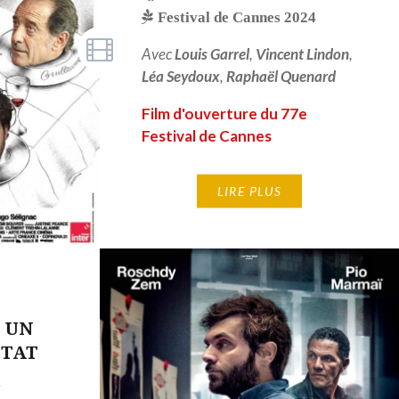
Festival de Cannes 2024
Avec
Louis Garrel
,
Vincent Lindon
,
Léa Seydoux
,
Raphaël Quenard
Film d'ouverture du 77e
Festival de Cannes
LIRE PLUS
 UN
ETAT
i