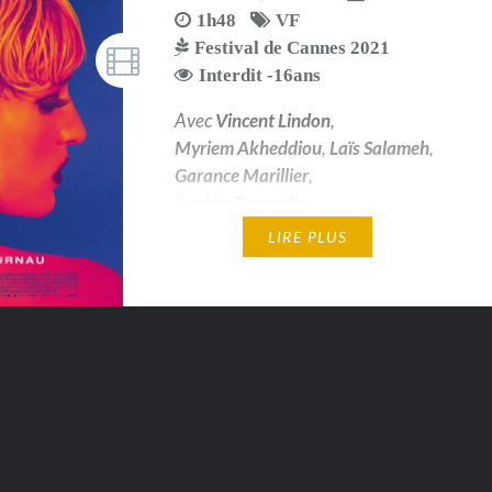
1h48
VF
Festival de Cannes 2021
Interdit -16ans
Avec
Vincent Lindon
,
Myriem Akheddiou
,
Laïs Salameh
,
Garance Marillier
,
Agathe Rousselle
LIRE PLUS
Interdit -16 ans — Palme d'or -
Festival de Cannes 2021