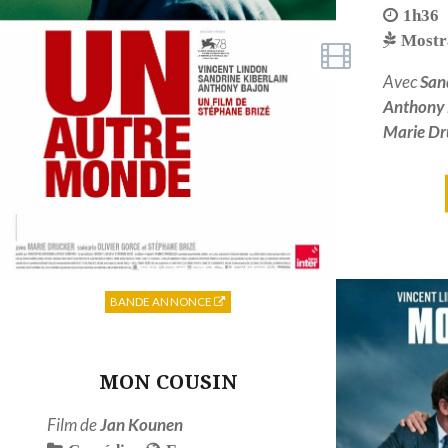
1h36
Mostr
Avec
San
Anthony 
Marie Dr
BANDE ANNONCE
MON COUSIN
Film de
Jan Kounen