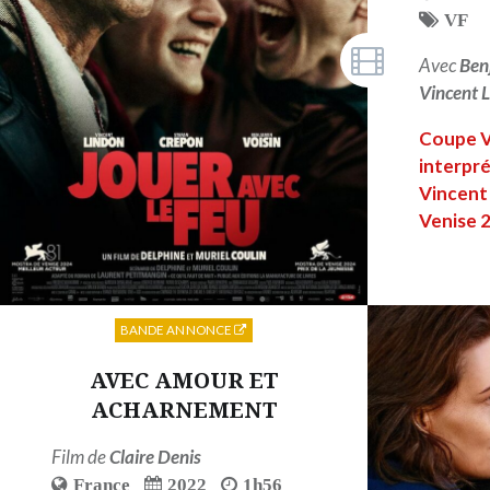
VF
Avec
Ben
Vincent 
Coupe V
interpré
Vincent
Venise 
BANDE ANNONCE
AVEC AMOUR ET
ACHARNEMENT
Film de
Claire Denis
France
2022
1h56