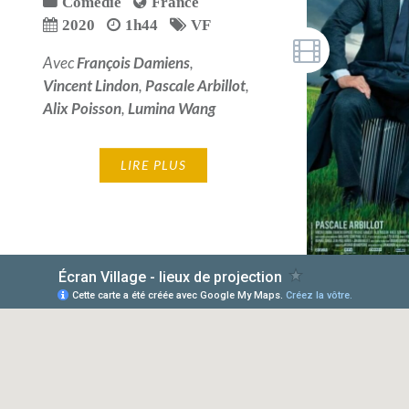
Comédie
France
2020
1h44
VF
Avec
François Damiens
,
Vincent Lindon
,
Pascale Arbillot
,
Alix Poisson
,
Lumina Wang
LIRE PLUS