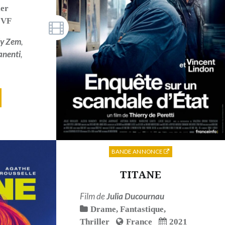
ler
VF
y Zem
,
anenti
,
BANDE ANNONCE
TITANE
Film de
Julia Ducournau
Drame
,
Fantastique
,
Thriller
France
2021