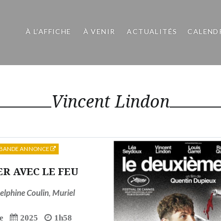
À L’AFFICHE
À VENIR
ACTUALITÉS
CALEND
Vincent Lindon
BANDE ANNONCE
ER AVEC LE FEU
elphine Coulin
,
Muriel
e
2025
1h58