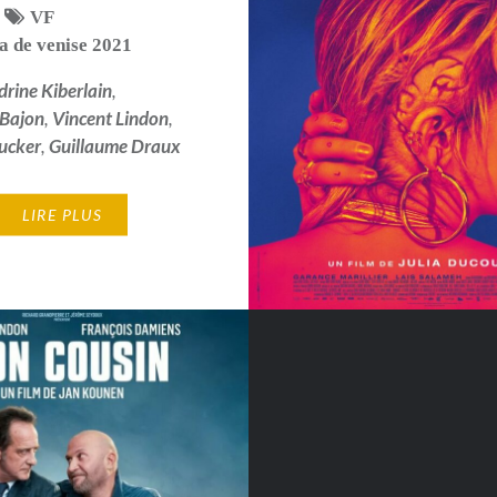
VF
a de venise 2021
drine Kiberlain
,
Bajon
,
Vincent Lindon
,
ucker
,
Guillaume Draux
LIRE PLUS