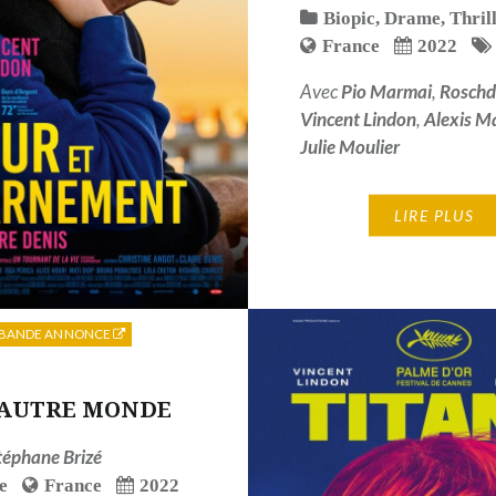
Biopic
,
Drame
,
Thril
France
2022
Avec
Pio Marmai
,
Roschd
Vincent Lindon
,
Alexis M
Julie Moulier
LIRE PLUS
BANDE ANNONCE
AUTRE MONDE
téphane Brizé
e
France
2022