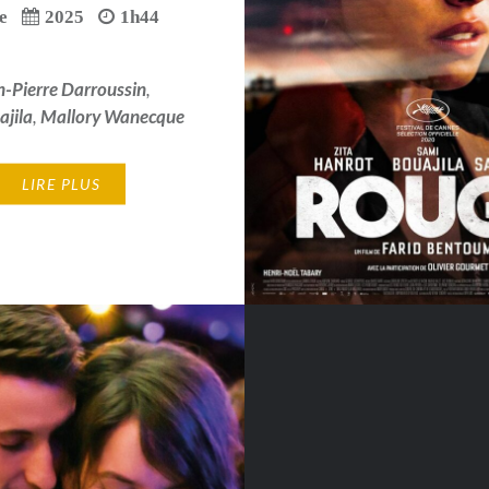
e
2025
1h44
n-Pierre Darroussin
,
ajila
,
Mallory Wanecque
LIRE PLUS