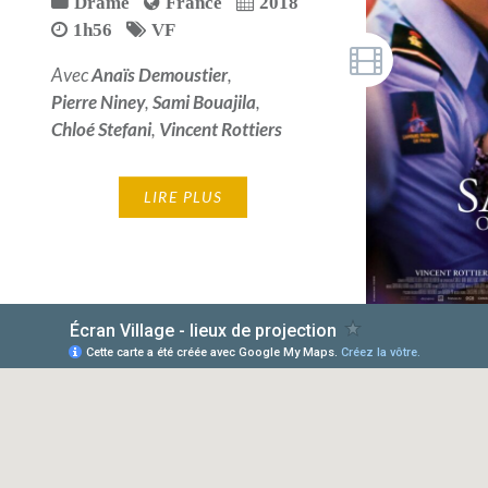
Drame
France
2018
1h56
VF
Avec
Anaïs Demoustier
,
Pierre Niney
,
Sami Bouajila
,
Chloé Stefani
,
Vincent Rottiers
LIRE PLUS