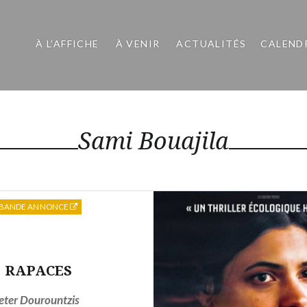
À L’AFFICHE
À VENIR
ACTUALITÉS
CALEND
Sami Bouajila
BANDE ANNONCE
RAPACES
eter Dourountzis