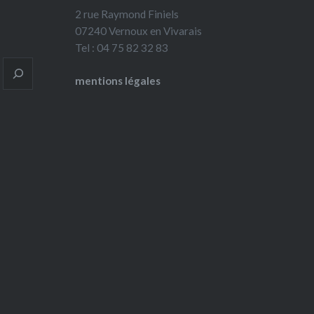
2 rue Raymond Finiels
07240 Vernoux en Vivarais
Tel : 04 75 82 32 83
mentions légales