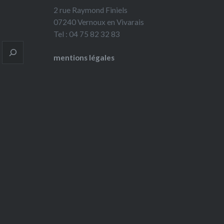
2 rue Raymond Finiels
07240 Vernoux en Vivarais
Tel : 04 75 82 32 83
mentions légales