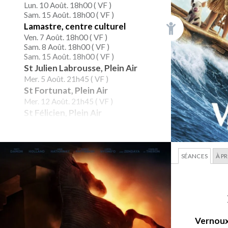
Lun. 10 Août. 18h00 (
VF
)
Sam. 15 Août. 18h00 (
VF
)
Lamastre, centre culturel
Ven. 7 Août. 18h00 (
VF
)
Sam. 8 Août. 18h00 (
VF
)
Sam. 15 Août. 18h00 (
VF
)
St Julien Labrousse, Plein Air
Mer. 5 Août. 21h45 (
VF
)
St Fortunat, Plein Air
Mer. 12 Août. 21h45 (
VF
)
St Félicien, Plein Air
Ven. 21 Août. 21h30 (
VF
)
SÉANCES
À P
Vernoux