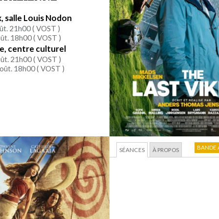
, salle Louis Nodon
ût. 21h00 (
VOST
)
ût. 18h00 (
VOST
)
, centre culturel
ût. 21h00 (
VOST
)
oût. 18h00 (
VOST
)
BANDE
SÉANCES
À PROPOS