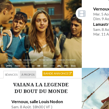
Vernoux
Mer. 5 Ao
Dim. 9 Ao
Lamastre
Sam. 8 Ao
Mar. 11 A
BANDE ANNONCE
SÉANCES
À PROPOS
VAIANA LA LEGENDE
DU BOUT DU MONDE
Vernoux, salle Louis Nodon
Sam. 8 Août. 18h00 (
VF
)