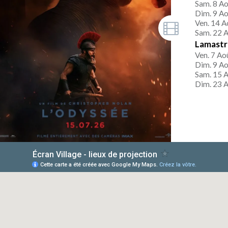
Sam. 8 Ao
Dim. 9 Ao
Ven. 14 A
Sam. 22 A
Lamastre
Ven. 7 Ao
Dim. 9 Ao
Sam. 15 A
Dim. 23 A