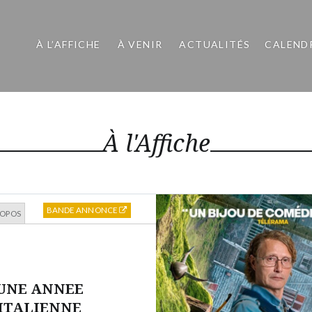
À L’AFFICHE
À VENIR
ACTUALITÉS
CALEND
À l'Affiche
BANDE ANNONCE
ROPOS
UNE ANNEE
ITALIENNE