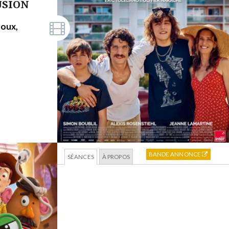
USION
noux,
BANDE ANNONCE
SÉANCES
À PROPOS