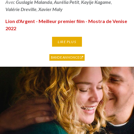
Avec
Guslagie Malanda
,
Aurélia Petit
,
Kayije Kagame
,
Valérie Dreville
,
Xavier Maly
Lion d'Argent - Meilleur premier film - Mostra de Venise
2022
LIRE PLUS
BANDE ANNONCE