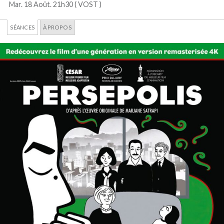
Mar. 18 Août. 21h30 (
VOST
)
SÉANCES
À PROPOS