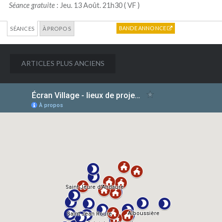
Séance gratuite
: Jeu. 13 Août. 21h30 (
VF
)
BANDE ANNONCE
SÉANCES
À PROPOS
Navigation
ARTICLES PLUS ANCIENS
des
articles